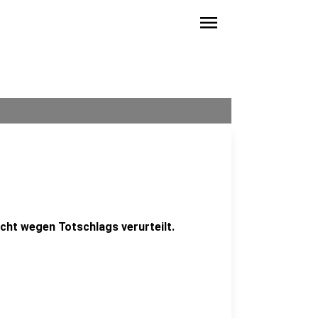
menu
ht wegen Totschlags verurteilt.