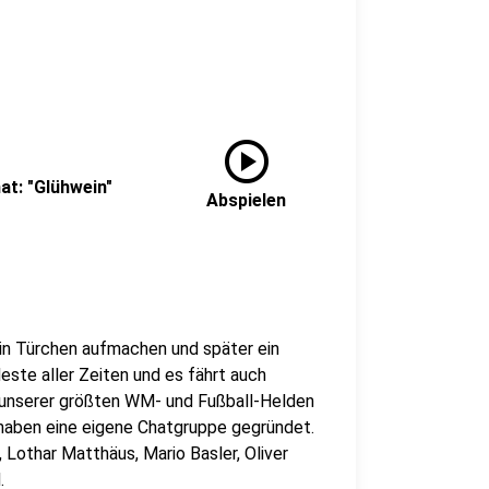
play_circle
at: "Glühwein"
Abspielen
in Türchen aufmachen und später ein
este aller Zeiten und es fährt auch
ge unserer größten WM- und Fußball-Helden
 haben eine eigene Chatgruppe gegründet.
, Lothar Matthäus, Mario Basler, Oliver
.