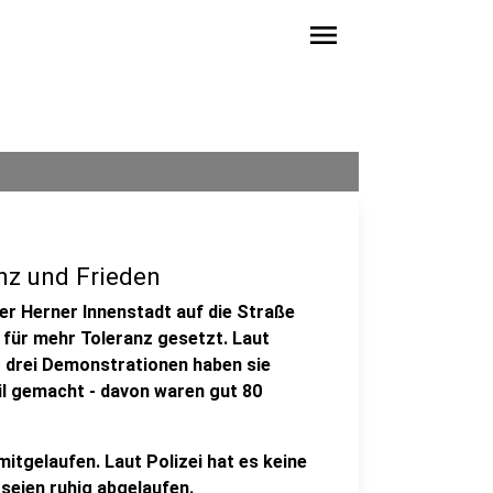
menu
nz und Frieden
er Herner Innenstadt auf die Straße
für mehr Toleranz gesetzt. Laut
t drei Demonstrationen haben sie
l gemacht - davon waren gut 80
tgelaufen. Laut Polizei hat es keine
eien ruhig abgelaufen.