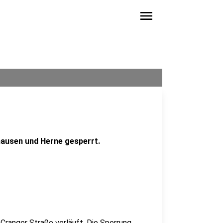
menu
ausen und Herne gesperrt.
 Cranger Straße verläuft. Die Sperrung