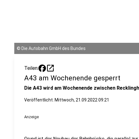
©
Die Autobahn GmbH des Bundes
open_in_new
Teilen:
A43 am Wochenende gesperrt
Die A43 wird am Wochenende zwischen Recklingh
Veröffentlicht:
Mittwoch, 21.09.2022 09:21
Anzeige
Grund ist der Neubau der Bahnbrücke, die parallel zur