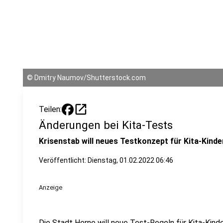
©
Dmitry Naumov/Shutterstock.com
open_in_new
Teilen:
Änderungen bei Kita-Tests
Krisenstab will neues Testkonzept für Kita-Kinde
Veröffentlicht:
Dienstag, 01.02.2022 06:46
Anzeige
Die Stadt Herne will neue Test-Regeln für Kita-Kinde