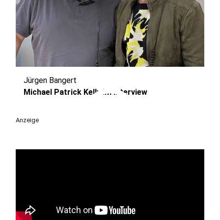
Jürgen Bangert
play_circle
Michael Patrick Kelly im Interview
Anzeige