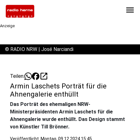
menu
Anzeige
©
RADIO NRW | José Narciandi
open_in_new
Teilen:
Armin Laschets Porträt für die
Ahnengalerie enthüllt
Das Porträt des ehemaligen NRW-
Ministerpräsidenten Armin Laschets für die
Ahnengalerie wurde enthüllt. Das Design stammt
von Künstler Till Brönner.
Veröffentlicht:
Montag, 09.12.2024 15:45