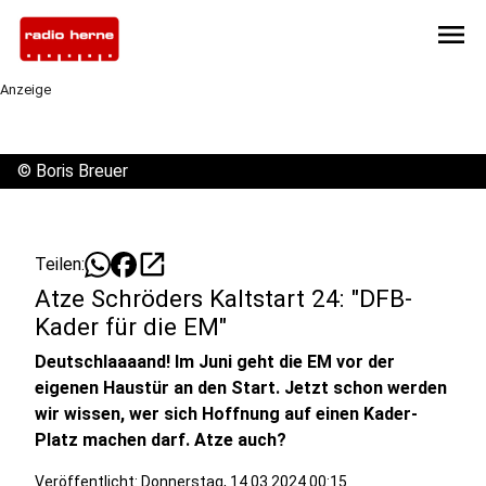
menu
Anzeige
©
Boris Breuer
open_in_new
Teilen:
Atze Schröders Kaltstart 24: "DFB-
Kader für die EM"
Deutschlaaaand! Im Juni geht die EM vor der
eigenen Haustür an den Start. Jetzt schon werden
wir wissen, wer sich Hoffnung auf einen Kader-
Platz machen darf. Atze auch?
Veröffentlicht:
Donnerstag, 14.03.2024 00:15