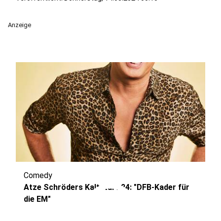
Anzeige
Comedy
play_circle
Atze Schröders Kaltstart 24: "DFB-Kader für
die EM"