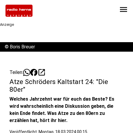
menu
Anzeige
©
Boris Breuer
open_in_new
Teilen:
Atze Schröders Kaltstart 24: "Die
80er"
Welches Jahrzehnt war für euch das Beste? Es
wird wahrscheinlich eine Diskussion geben, die
kein Ende findet. Was Atze zu den 80ern zu
erzählen hat, hört ihr hier.
Veröffentlicht:
Montag, 18.03.2024 00:15