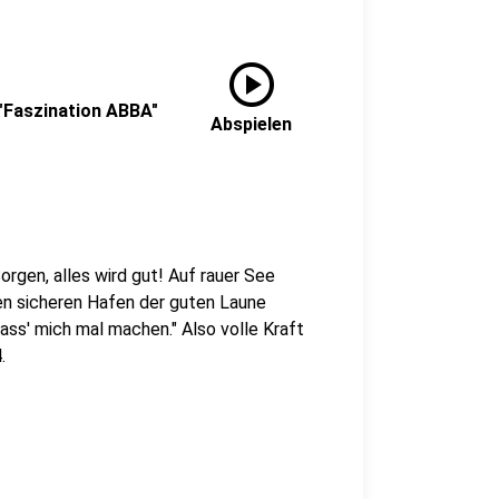
play_circle
 "Faszination ABBA"
Abspielen
rgen, alles wird gut! Auf rauer See
den sicheren Hafen der guten Laune
Lass' mich mal machen." Also volle Kraft
.