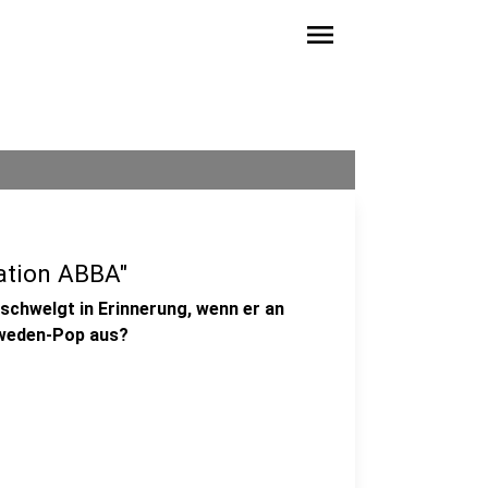
menu
nation ABBA"
chwelgt in Erinnerung, wenn er an
hweden-Pop aus?