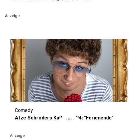
Anzeige
Comedy
play_circle
Atze Schröders Kaltstart 24: "Ferienende"
Anzeige