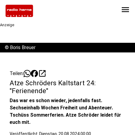
menu
Anzeige
©
Boris Breuer
open_in_new
Teilen:
Atze Schröders Kaltstart 24:
"Ferienende"
Das war es schon wieder, jedenfalls fast.
Sechseinhalb Wochen Freiheit und Abenteuer.
Tschüss Sommerferien. Atze Schröder leidet für
euch mit.
Veröffentlicht:
Dienstag, 20.08.2024 00:00