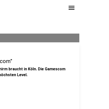
menu
scom"
chirm braucht in Köln. Die Gamescom
 höchsten Level.