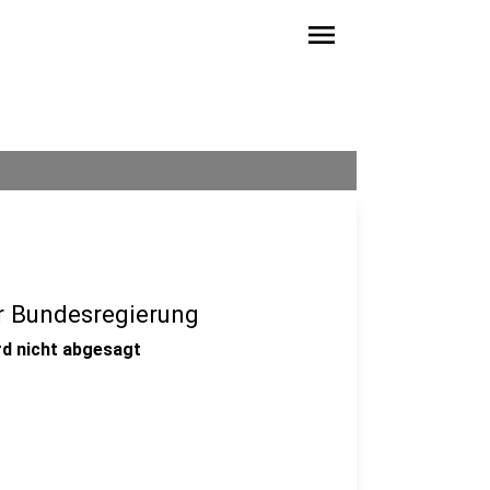
menu
er Bundesregierung
d nicht abgesagt