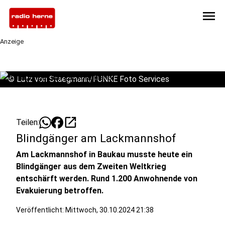
menu
Anzeige
©
Lutz von Staegmann/FUNKE Foto Services
open_in_new
Teilen:
Blindgänger am Lackmannshof
Am Lackmannshof in Baukau musste heute ein
Blindgänger aus dem Zweiten Weltkrieg
entschärft werden. Rund 1.200 Anwohnende von
Evakuierung betroffen.
Veröffentlicht:
Mittwoch, 30.10.2024 21:38