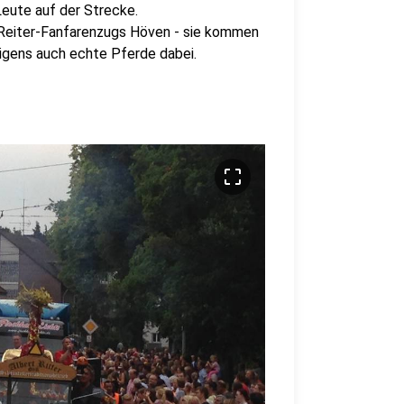
Leute auf der Strecke.
 Reiter-Fanfarenzugs Höven - sie kommen
igens auch echte Pferde dabei.
crop_free