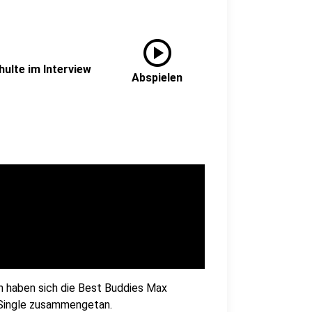
play_circle
ulte im Interview
Abspielen
ich haben sich die Best Buddies Max
 Single zusammengetan.