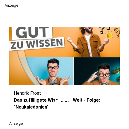
Anzeige
Hendrik Frost
play_circle
Das zufälligste Wissen der Welt - Folge:
"Neukaledonien"
Anzeige