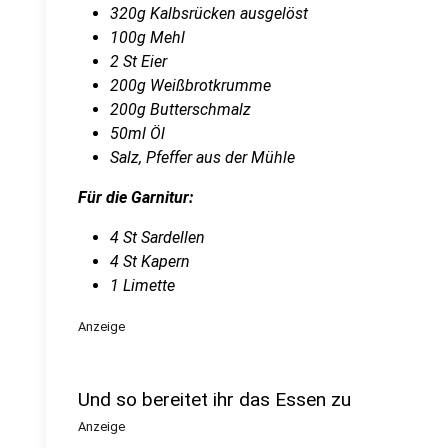
320g Kalbsrücken ausgelöst
100g Mehl
2 St Eier
200g Weißbrotkrumme
200g Butterschmalz
50ml Öl
Salz, Pfeffer aus der Mühle
Für die Garnitur:
4 St Sardellen
4 St Kapern
1 Limette
Anzeige
Und so bereitet ihr das Essen zu
Anzeige