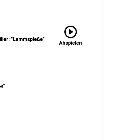
play_circle
üller: "Lammspieße"
Abspielen
e"