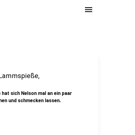
menu
 "Lammspieße,
b hat sich Nelson mal an ein paar
ehen und schmecken lassen.