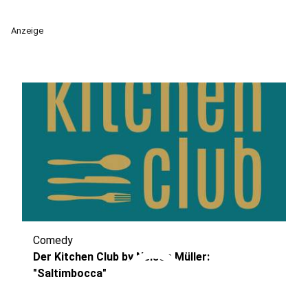
Anzeige
Comedy
play_circle
Der Kitchen Club by Nelson Müller:
"Saltimbocca"