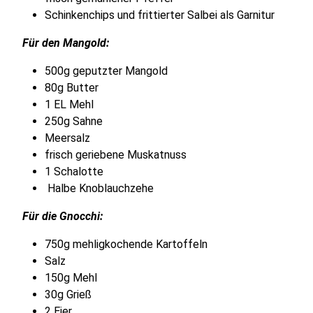
Schinkenchips und frittierter Salbei als Garnitur
Für den Mangold:
500g geputzter Mangold
80g Butter
1 EL Mehl
250g Sahne
Meersalz
frisch geriebene Muskatnuss
1 Schalotte
Halbe Knoblauchzehe
Für die Gnocchi:
750g mehligkochende Kartoffeln
Salz
150g Mehl
30g Grieß
2 Eier