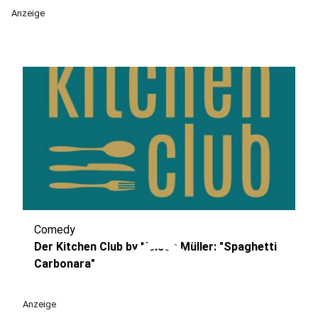
Anzeige
Comedy
play_circle
Der Kitchen Club by Nelson Müller: "Spaghetti
Carbonara"
Anzeige