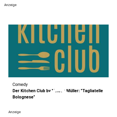
Anzeige
Comedy
play_circle
Der Kitchen Club by Nelson Müller: "Tagliatelle
Bolognese"
Anzeige