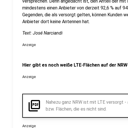
versprechen. Denn angedacht ist, den Anteil der mit
mindestens einen Anbieter von derzeit 92,6 % auf 94
Gegenden, die als versorgt gelten, können Kunden we
Anbieter dort keine Antennen hat.
Text: José Narciandi
Anzeige
Hier gibt es noch weiße LTE-Flächen auf der NRW
Anzeige
picture_as_pdf
Nahezu ganz NRW ist mit LTE versorgt - a
bzw. Flächen, die es nicht sind.
Anzeige