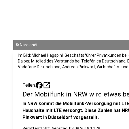
©
Narciandi
Im Bild: Michael Hagspihl, Geschäftsführer Privatkunden be
Daiber, Mitglied des Vorstands bei Telefónica Deutschland,
Vodafone Deutschland, Andreas Pinkwart, Wirtschafts- und Di
open_in_new
Teilen:
Der Mobilfunk in NRW wird etwas be
In NRW kommt die Mobilfunk-Versorgung mit LTE v
Haushalte mit LTE versorgt. Diese Zahlen hat NR
Pinkwart in Düsseldorf vorgestellt.
Veröffentlicht:
Dienstag, 03.09.2019 14:29