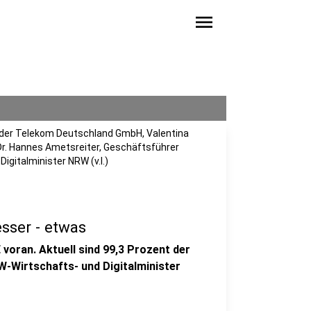
menu
i der Telekom Deutschland GmbH, Valentina
 Dr. Hannes Ametsreiter, Geschäftsführer
gitalminister NRW (v.l.)
sser - etwas
oran. Aktuell sind 99,3 Prozent der
W-Wirtschafts- und Digitalminister