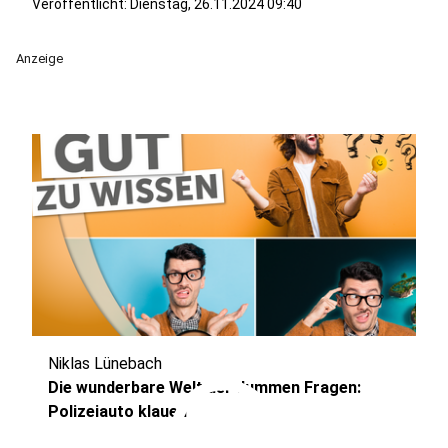
Veröffentlicht:
Dienstag, 26.11.2024 09:40
Anzeige
Niklas Lünebach
play_circle
Die wunderbare Welt der dummen Fragen:
Polizeiauto klauen