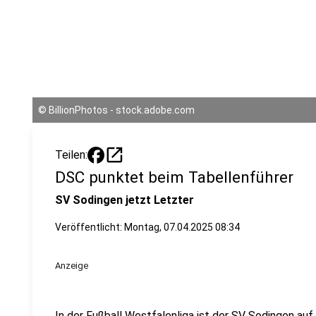
©
BillionPhotos - stock.adobe.com
open_in_new
Teilen:
DSC punktet beim Tabellenführer
SV Sodingen jetzt Letzter
Veröffentlicht:
Montag, 07.04.2025 08:34
Anzeige
In der Fußball Westfalenliga ist der SV Sodingen auf