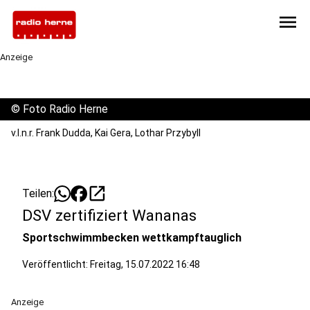
menu
Anzeige
©
Foto Radio Herne
v.l.n.r. Frank Dudda, Kai Gera, Lothar Przybyll
open_in_new
Teilen:
DSV zertifiziert Wananas
Sportschwimmbecken wettkampftauglich
Veröffentlicht:
Freitag, 15.07.2022 16:48
Anzeige