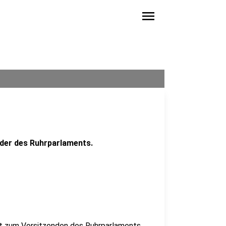
menu
der des Ruhrparlaments.
t zum Vorsitzenden des Ruhrparlaments