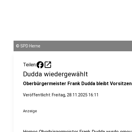
©
SPD Herne
open_in_new
Teilen:
Dudda wiedergewählt
Oberbürgermeister Frank Dudda bleibt Vorsitzen
Veröffentlicht:
Freitag, 28.11.2025 16:11
Anzeige
Hernes Oberbürgermeister Frank Dudda wurde erneu