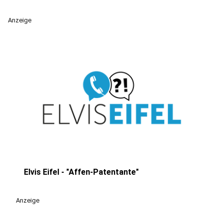
Anzeige
Elvis Eifel - "Affen-Patentante"
play_circle
Anzeige