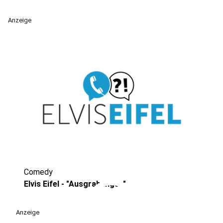
Anzeige
Comedy
play_circle
Elvis Eifel - "Ausgrabungen"
Anzeige