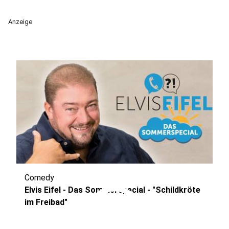
Anzeige
Comedy
play_circle
Elvis Eifel - Das Sommerspecial - "Schildkröte
im Freibad"