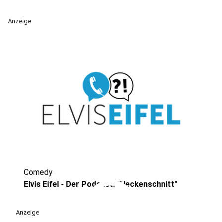
Anzeige
Comedy
play_circle
Elvis Eifel - Der Podcast: "Heckenschnitt"
Anzeige