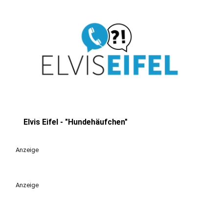
Elvis Eifel - "Hundehäufchen"
play_circle
Anzeige
Anzeige