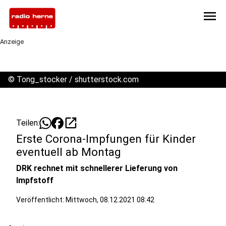
menu
Anzeige
©
Tong_stocker / shutterstock.com
open_in_new
Teilen:
Erste Corona-Impfungen für Kinder
eventuell ab Montag
DRK rechnet mit schnellerer Lieferung von
Impfstoff
Veröffentlicht:
Mittwoch, 08.12.2021 08:42