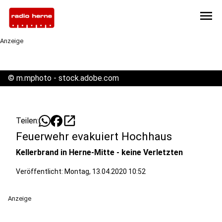
menu
Anzeige
©
m.mphoto - stock.adobe.com
open_in_new
Teilen:
Feuerwehr evakuiert Hochhaus
Kellerbrand in Herne-Mitte - keine Verletzten
Veröffentlicht:
Montag, 13.04.2020 10:52
Anzeige