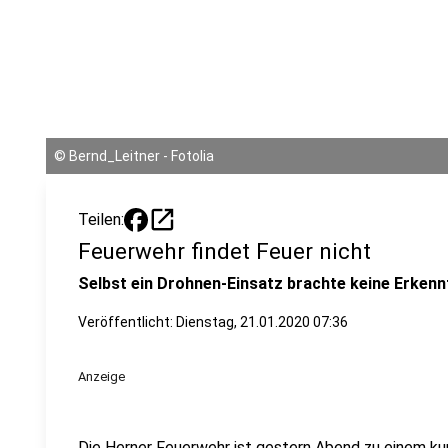
©
Bernd_Leitner - Fotolia
open_in_new
Teilen:
Feuerwehr findet Feuer nicht
Selbst ein Drohnen-Einsatz brachte keine Erkennt
Veröffentlicht:
Dienstag, 21.01.2020 07:36
Anzeige
Die Herner Feuerwehr ist gestern Abend zu einem kur