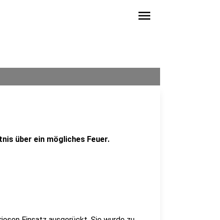
menu
nis über ein mögliches Feuer.
iosen Einsatz ausgerückt. Sie wurde zu