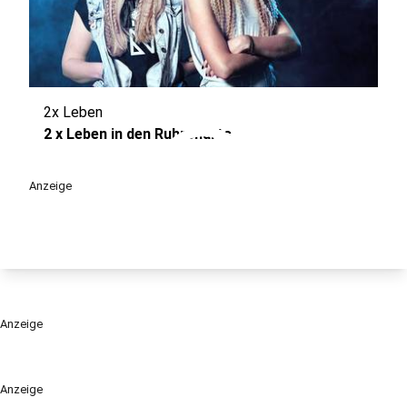
2x Leben
play_circle
2 x Leben in den Ruhrcharts
Anzeige
Anzeige
Anzeige