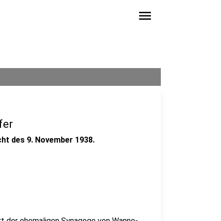
menu
fer
cht des 9. November 1938.
ort der ehemaligen Synagoge von Wanne-