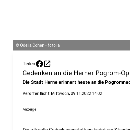
©
Odelia Cohen - fotolia
open_in_new
Teilen:
Gedenken an die Herner Pogrom-Op
Die Stadt Herne erinnert heute an die Pogromna
Veröffentlicht:
Mittwoch, 09.11.2022 14:02
Anzeige
Die offizielle Gedenkveranstaltung findet am Stand