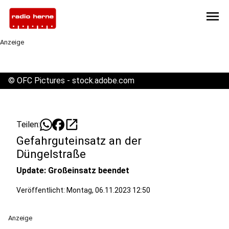
menu
Anzeige
©
OFC Pictures - stock.adobe.com
open_in_new
Teilen:
Gefahrguteinsatz an der
Düngelstraße
Update: Großeinsatz beendet
Veröffentlicht:
Montag, 06.11.2023 12:50
Anzeige