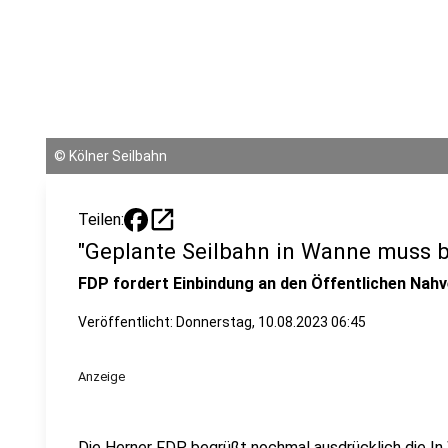
©
Kölner Seilbahn
open_in_new
Teilen:
"Geplante Seilbahn in Wanne muss b
FDP fordert Einbindung an den Öffentlichen Nah
Veröffentlicht:
Donnerstag, 10.08.2023 06:45
Anzeige
Die Herner FDP begrüßt nochmal ausdrücklich die In 