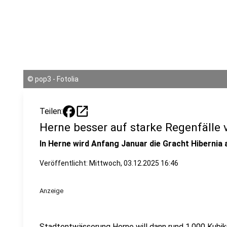
©
pop3 - Fotolia
open_in_new
Teilen:
Herne besser auf starke Regenfälle 
In Herne wird Anfang Januar die Gracht Hibernia a
Veröffentlicht:
Mittwoch, 03.12.2025 16:46
Anzeige
Stadtentwässerung Herne will dann rund 1.000 Kubi