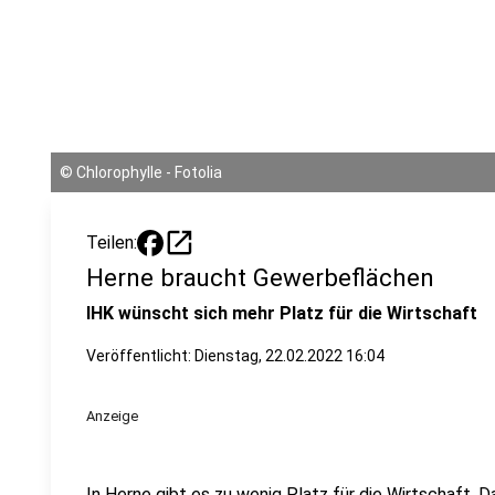
©
Chlorophylle - Fotolia
open_in_new
Teilen:
Herne braucht Gewerbeflächen
IHK wünscht sich mehr Platz für die Wirtschaft
Veröffentlicht:
Dienstag, 22.02.2022 16:04
Anzeige
In Herne gibt es zu wenig Platz für die Wirtschaft. D