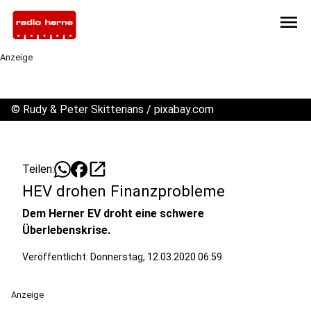
menu
Anzeige
©
Rudy & Peter Skitterians / pixabay.com
open_in_new
Teilen:
HEV drohen Finanzprobleme
Dem Herner EV droht eine schwere
Überlebenskrise.
Veröffentlicht:
Donnerstag, 12.03.2020 06:59
Anzeige