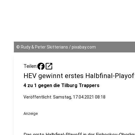
©
Rudy & Peter Skitterians / pixabay.com
open_in_new
Teilen:
HEV gewinnt erstes Halbfinal-Playof
4 zu 1 gegen die Tilburg Trappers
Veröffentlicht:
Samstag, 17.04.2021 08:18
Anzeige
Das erste Halbfinal-Playoff in der Eishockey-Oberl