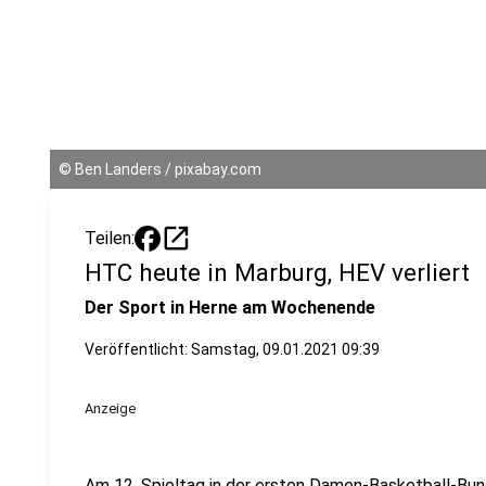
©
Ben Landers / pixabay.com
open_in_new
Teilen:
HTC heute in Marburg, HEV verliert
Der Sport in Herne am Wochenende
Veröffentlicht:
Samstag, 09.01.2021 09:39
Anzeige
Am 12. Spieltag in der ersten Damen-Basketball-Bun