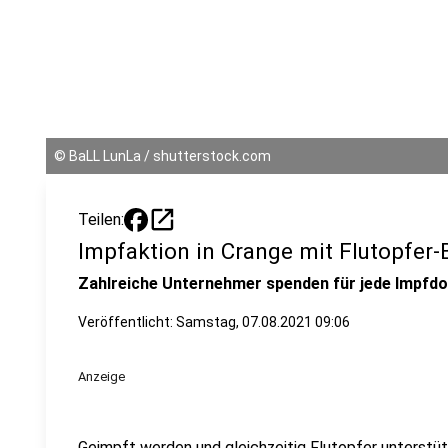
©
BaLL LunLa / shutterstock.com
open_in_new
Teilen:
Impfaktion in Crange mit Flutopfer-
Zahlreiche Unternehmer spenden für jede Impfdos
Veröffentlicht:
Samstag, 07.08.2021 09:06
Anzeige
Geimpft werden und gleichzeitig Flutopfer unterstü