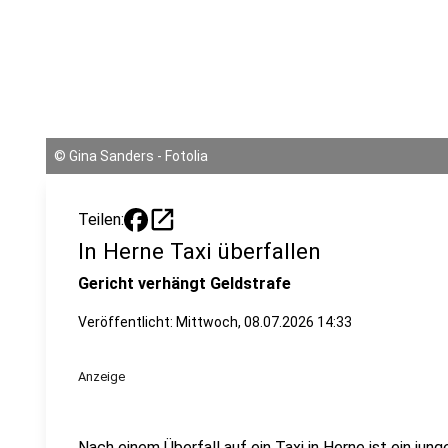
©
Gina Sanders - Fotolia
open_in_new
Teilen:
In Herne Taxi überfallen
Gericht verhängt Geldstrafe
Veröffentlicht:
Mittwoch, 08.07.2026 14:33
Anzeige
Nach einem Überfall auf ein Taxi in Herne ist ein j