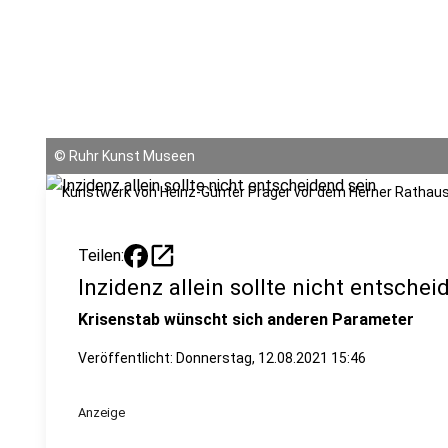
©
Ruhr Kunst Museen
Kunstwerk von Heinz-Günter Prager vor dem Herner Rathaus 
open_in_new
Teilen:
Inzidenz allein sollte nicht entschei
Krisenstab wünscht sich anderen Parameter
Veröffentlicht:
Donnerstag, 12.08.2021 15:46
Anzeige