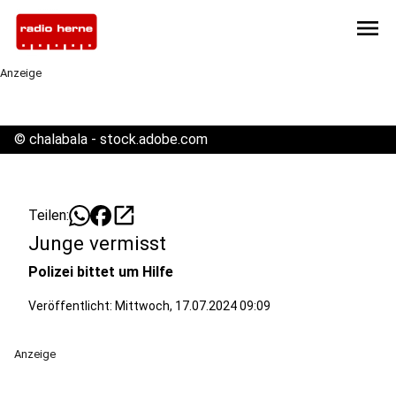
menu
Anzeige
©
chalabala - stock.adobe.com
open_in_new
Teilen:
Junge vermisst
Polizei bittet um Hilfe
Veröffentlicht:
Mittwoch, 17.07.2024 09:09
Anzeige