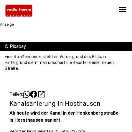
menu
Anzeige
©
Pixabay
Eine Straßensperre steht im Vordergrund des Bilds, im
Hintergrund sieht man unscharf die Baustelle einer neuen
Straße.
open_in_new
Teilen:
Kanalsanierung in Hosthausen
Ab heute wird der Kanal in der Honkenbergstraße
in Horsthausen saniert.
Veröffentlicht:
Montag, 25.04.2022 06:20