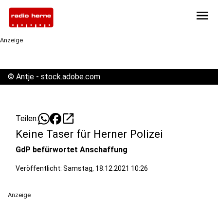
menu
Anzeige
©
Antje - stock.adobe.com
open_in_new
Teilen:
Keine Taser für Herner Polizei
GdP befürwortet Anschaffung
Veröffentlicht:
Samstag, 18.12.2021 10:26
Anzeige